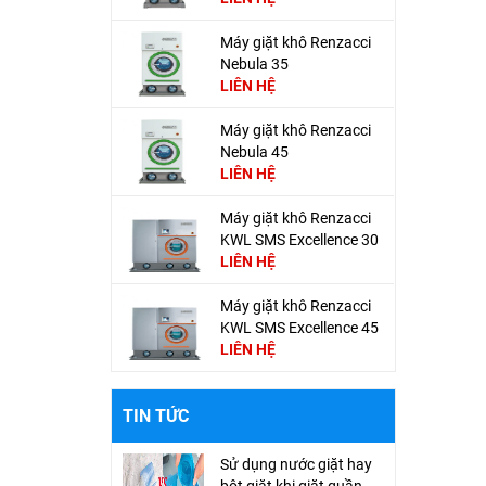
Máy giặt khô Renzacci
Nebula 35
LIÊN HỆ
Máy giặt khô Renzacci
Nebula 45
LIÊN HỆ
Máy giặt khô Renzacci
KWL SMS Excellence 30
LIÊN HỆ
Máy giặt khô Renzacci
KWL SMS Excellence 45
LIÊN HỆ
TIN TỨC
Sử dụng nước giặt hay
bột giặt khi giặt quần