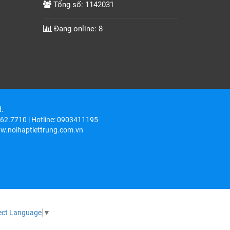
Tổng số: 1142031
Đang online: 8
d.
6262.7710 | Hotline: 0903411195
w.noihaptiettrung.com.vn
ect Language
▼