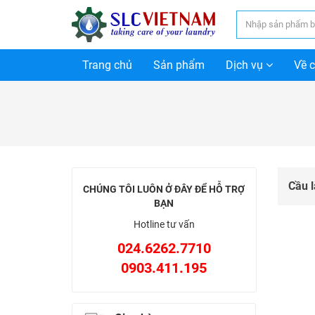
Trang chủ
Sản phẩm
Dịch vụ
Về 
Cầu l
CHÚNG TÔI LUÔN Ở ĐÂY ĐỂ HỖ TRỢ
BẠN
Hotline tư vấn
024.6262.7710
0903.411.195