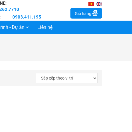
NE:
262.7710
0
Giỏ hàng
:
0903.411.195
rình - Dự án
Liên hệ