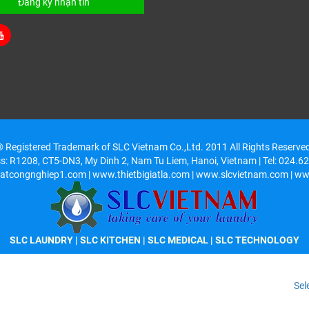
Đăng ký nhận tin
 Registered Trademark of SLC Vietnam Co.,Ltd. 2011 All Rights Reserve
ss: R1208, CT5-DN3, My Dinh 2, Nam Tu Liem, Hanoi, Vietnam | Tel: 024.
atcongnghiep1.com | www.thietbigiatla.com | www.slcvietnam.com | ww
SLC LAUNDRY
|
SLC KITCHEN
| SLC MEDICAL | SLC TECHNOLOGY
Sel