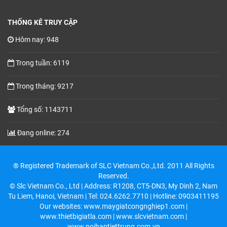
THỐNG KÊ TRUY CẬP
Hôm nay: 948
Trong tuần: 6119
Trong tháng: 9217
Tổng số: 1143711
Đang online: 274
® Registered Trademark of SLC Vietnam Co.,Ltd. 2011 All Rights
Reserved.
© Slc Vietnam Co., Ltd | Address: R1208, CT5-DN3, My Dinh 2, Nam
Tu Liem, Hanoi, Vietnam | Tel: 024.6262.7710 | Hotline: 0903411195
Our websites: www.maygiatcongnghiep1.com |
www.thietbigiatla.com | www.slcvietnam.com |
www.noihaptiettrung.com.vn