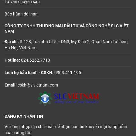
Tư vấn chuyên sâu
Bảo hành dài hạn
CÔNG TY TNHH THƯƠNG MẠI ĐẦU TƯ VÀ CÔNG NGHỆ SLC VIỆT
NAM
Địa chỉ:
R.128, Tòa nhà CT5 – DN3, Mỹ Đình 2, Quận Nam Từ Liêm,
Hà Nội, Việt Nam.
Hotline:
024.6262.7710
Liên hệ bảo hành - CSKH:
0903.411.195
Email:
cskh@slvietnam.com
ĐĂNG KÝ NHẬN TIN
Vui lòng nhập địa chỉ email để nhận bản tin khuyến mại hàng tuần
của chúng tôi: