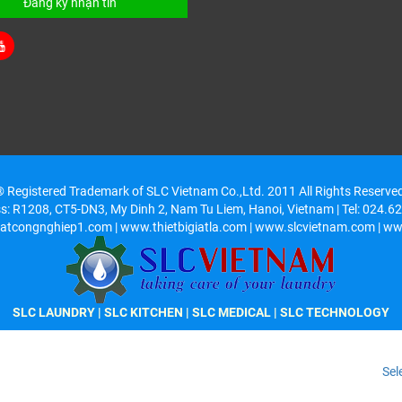
Đăng ký nhận tin
 Registered Trademark of SLC Vietnam Co.,Ltd. 2011 All Rights Reserve
ss: R1208, CT5-DN3, My Dinh 2, Nam Tu Liem, Hanoi, Vietnam | Tel: 024.
atcongnghiep1.com | www.thietbigiatla.com | www.slcvietnam.com | ww
SLC LAUNDRY
|
SLC KITCHEN
| SLC MEDICAL | SLC TECHNOLOGY
Sel