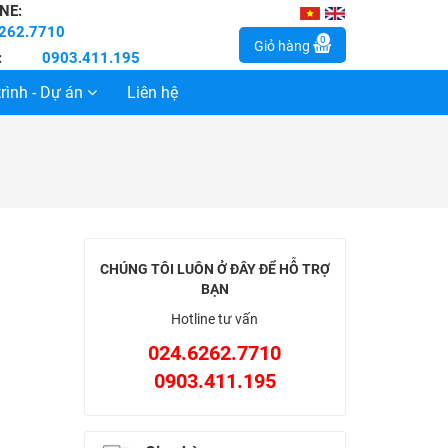
NE:
262.7710
0
Giỏ hàng
:
0903.411.195
rình - Dự án
Liên hệ
CHÚNG TÔI LUÔN Ở ĐÂY ĐỂ HỖ TRỢ
BẠN
Hotline tư vấn
024.6262.7710
0903.411.195