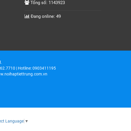
Tổng số: 1143923
Đang online: 49
d.
6262.7710 | Hotline: 0903411195
w.noihaptiettrung.com.vn
ect Language
▼