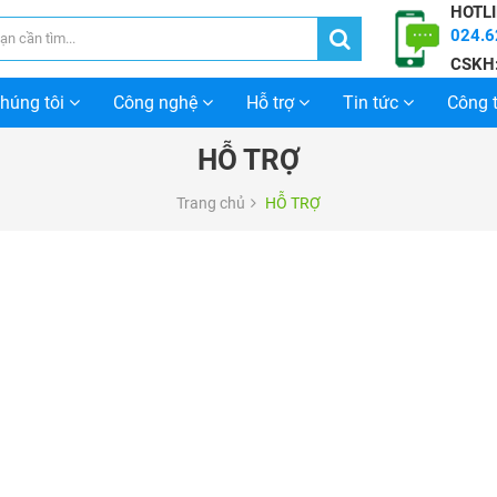
HOTLI
024.6
CSKH
chúng tôi
Công nghệ
Hỗ trợ
Tin tức
Công t
HỖ TRỢ
Trang chủ
HỖ TRỢ