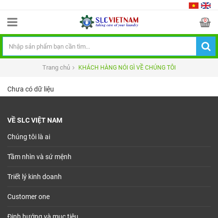
0
Trang chủ
KHÁCH HÀNG NÓI GÌ VỀ CHÚNG TÔI
Chưa có dữ liệu
VỀ SLC VIỆT NAM
Chúng tôi là ai
Tầm nhìn và sứ mệnh
Triết lý kinh doanh
Customer one
Định hướng và mục tiêu