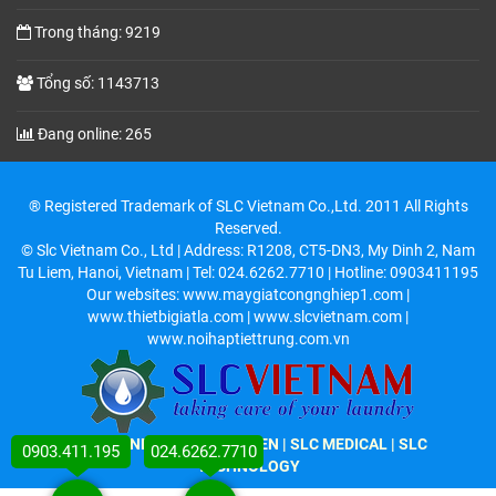
Trong tháng: 9219
Tổng số: 1143713
Đang online: 265
® Registered Trademark of SLC Vietnam Co.,Ltd. 2011 All Rights
Reserved.
© Slc Vietnam Co., Ltd | Address: R1208, CT5-DN3, My Dinh 2, Nam
Tu Liem, Hanoi, Vietnam | Tel: 024.6262.7710 | Hotline: 0903411195
Our websites: www.maygiatcongnghiep1.com |
www.thietbigiatla.com | www.slcvietnam.com |
www.noihaptiettrung.com.vn
SLC LAUNDRY
|
SLC KITCHEN
| SLC MEDICAL | SLC
0903.411.195
024.6262.7710
TECHNOLOGY