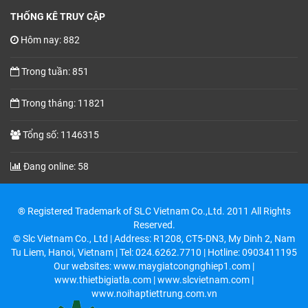
THỐNG KÊ TRUY CẬP
Hôm nay: 882
Trong tuần: 851
Trong tháng: 11821
Tổng số: 1146315
Đang online: 58
® Registered Trademark of SLC Vietnam Co.,Ltd. 2011 All Rights
Reserved.
© Slc Vietnam Co., Ltd | Address: R1208, CT5-DN3, My Dinh 2, Nam
Tu Liem, Hanoi, Vietnam | Tel: 024.6262.7710 | Hotline: 0903411195
Our websites: www.maygiatcongnghiep1.com |
www.thietbigiatla.com | www.slcvietnam.com |
www.noihaptiettrung.com.vn