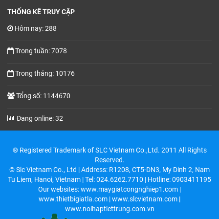
THỐNG KÊ TRUY CẬP
Hôm nay: 288
Trong tuần: 7078
Trong tháng: 10176
Tổng số: 1144670
Đang online: 32
® Registered Trademark of SLC Vietnam Co.,Ltd. 2011 All Rights
Reserved.
© Slc Vietnam Co., Ltd | Address: R1208, CT5-DN3, My Dinh 2, Nam
Tu Liem, Hanoi, Vietnam | Tel: 024.6262.7710 | Hotline: 0903411195
Our websites: www.maygiatcongnghiep1.com |
www.thietbigiatla.com | www.slcvietnam.com |
www.noihaptiettrung.com.vn