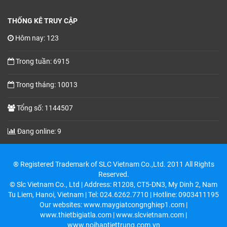
THỐNG KÊ TRUY CẬP
Hôm nay: 123
Trong tuần: 6915
Trong tháng: 10013
Tổng số: 1144507
Đang online: 9
® Registered Trademark of SLC Vietnam Co.,Ltd. 2011 All Rights
Reserved.
© Slc Vietnam Co., Ltd | Address: R1208, CT5-DN3, My Dinh 2, Nam
Tu Liem, Hanoi, Vietnam | Tel: 024.6262.7710 | Hotline: 0903411195
Our websites: www.maygiatcongnghiep1.com |
www.thietbigiatla.com | www.slcvietnam.com |
www.noihaptiettrung.com.vn