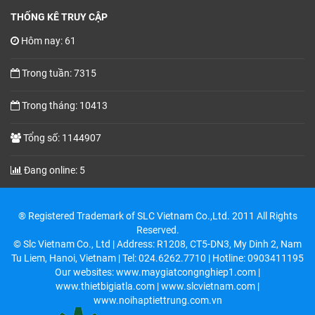
THỐNG KÊ TRUY CẬP
Hôm nay: 61
Trong tuần: 7315
Trong tháng: 10413
Tổng số: 1144907
Đang online: 5
® Registered Trademark of SLC Vietnam Co.,Ltd. 2011 All Rights
Reserved.
© Slc Vietnam Co., Ltd | Address: R1208, CT5-DN3, My Dinh 2, Nam
Tu Liem, Hanoi, Vietnam | Tel: 024.6262.7710 | Hotline: 0903411195
Our websites: www.maygiatcongnghiep1.com |
www.thietbigiatla.com | www.slcvietnam.com |
www.noihaptiettrung.com.vn