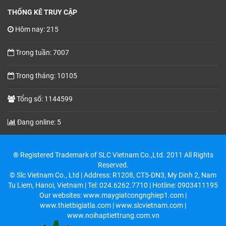
THỐNG KÊ TRUY CẬP
Hôm nay: 215
Trong tuần: 7007
Trong tháng: 10105
Tổng số: 1144599
Đang online: 5
® Registered Trademark of SLC Vietnam Co.,Ltd. 2011 All Rights
Reserved.
© Slc Vietnam Co., Ltd | Address: R1208, CT5-DN3, My Dinh 2, Nam
Tu Liem, Hanoi, Vietnam | Tel: 024.6262.7710 | Hotline: 0903411195
Our websites: www.maygiatcongnghiep1.com |
www.thietbigiatla.com | www.slcvietnam.com |
www.noihaptiettrung.com.vn