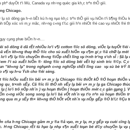
u phª duyÖt t¹i Mü, Canada vµ nh÷ng quèc gia kh¸c trªn thÕ giíi.
ng Chicago.
lµ sö dông ga h¬n bÊt kú h·ng nµo kh¸c trªn thÕ giíi vµ hiÖn t¹i b¶ng ®iÒu k
nh tiÕp xóc víi m¸y mãc, nh÷ng c«ng t¾c giíi h¹n nhiÖt ®é cao vµ nhiÖt ®é 
ngµy cµng phæ biÕn h¬n....
ng­êi sö dông ë dã rÊt nhiÒu lo¹i v¶i cotton ®­îc sö dông, viÖc lµ tuyÖt ®
ã vÉn kh«ng thay thÕ ®­îc cho sù xuÊt hiÖn vµ c¶m gi¸c ®ã chØ lµ mét 
lo¹i v¶i lµ ®­îc chuyÒn th«ng ®iÖp chÊt l­îng vµ t×nh tr¹ng s¹ch sÏ : §ã lµ 
®em l¹i sù xuÊt hiÖn ®· tõng ®­îc sö dông bëi vËt ký sinh tr­íc ®©y. 
µn “kh«ng lµ” trong nghµnh c«ng nghiÖp chÊt l­îng cao vµ sù bè trÝ l
ho v¶i vµ h÷u Ých cho ®êi sèng.
t ®­îc hiÖu suÊt lín bëi v× m¸y lµ Chicago ®­îc thiÕt kÕ ®Ó hoµn thiÖn v
g qu¸ tr×nh sÊy. Cã ®­îc lîi thÕ nh­ vËy lµ bëi v× m¸y lµ ga Chicago thùc 
 lµ ( lo¹i trõ nÕp nh¨n ) vµ hoµn thiÖn ( hoµn thiÖn mét c¸c gän gµng ).
Ön c«ng viÖc song song lµ lo¹i bá vÕt nh¨n vµ t¹o nªn sù hoµn thiÖn tr
 kh«ng qua m¸y sÊy th× kh«ng thÓ hÕt vÕt nh¨n vµ nÕp gÊp ®Ó b¾t ®Çu tr
n cña h·ng Chicago gåm m¸y ®­a ®å vµo, m¸y lµ, m¸y gÊp vµ cuèi cïng lµ
h¸c. H·ng Chicago rÊt tù hµo lµ nhµ s¶n xuÊt toµn bé d©y chuyÒn lµ vµ