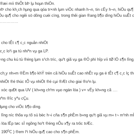
 ®æi míi thiÕt bÞ lµ hoµn thiÖn.
trÞ cho kh¸ch hµng qua qóa tr×nh lµm viÖc nhanh h¬n, tin cËy h¬n, hiÖu qu¶
 qu¶ cho ng­êi sö dông cuèi cïng, trong thêi gian ®ang b¶o d­ìng hiÖu suÊt c
………………………
 cho tÊt c¶ c¸c nguån nhiÖt
¸c lo¹i ga tù nhiªn vµ ga LP.
chu kú tù ®éng lµm s¹ch tr­íc, qu¹t giã vµ ga ®Ó phï hîp víi tØ lÖ s¶n l­îng,
hÝ ch¸y nh»m ®Èm b¶o khÝ trén cã hiÖu suÊt cao nhÊt vµ ga ë tÊt c¶ c¸c lç 
nhiÖt ®é thùc tÕ vµ nhiÖt ®é cµi ®Æt cho giai ®o¹n lµ.
p xóc quÐt qua UV ( kh«ng ch¹m vµo ngän löa ) v× vËy kh«ng cã ….
hªm ®­îc yªu cÇu.
µng cho viÖc b¶o d­ìng.
tõ l­îng n­íc thõa vµ tõ sù bèc h¬i cña s¶n phÈm b»ng qu¹t giã vµ m« t¬ m¹nh mÏ
löa lËp tøc sÏ ngõng ho¹t ®éng nÕu x¶y ra trôc trÆc.
0
 190
C ) ®em l¹i hiÖu qu¶ cao cho s¶n phÈm.