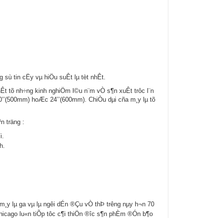
ng sù tin cËy vµ hiÖu suÊt lµ tèt nhÊt.
Êt tõ nh÷ng kinh nghiÖm l©u n¨m vÒ s¶n xuÊt trôc l¨n
20’’(500mm) hoÆc 24’’(600mm). ChiÒu dµi cña m¸y lµ tõ
n träng :
i.
h.
m¸y lµ ga vµ lµ ng­êi dÉn ®Çu vÒ thÞ tr­êng nµy h¬n 70
Chicago lu«n tiÕp tôc c¶i thiÖn ®­îc s¶n phÈm ®Ón b¶o