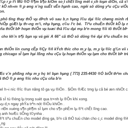
¾p r¸p t¹i Mü ®Ó ®¶m b¶o kiÓm so¸t chÊt l­îng mét c¸ch toµn diÖn, cã s
t kÕ nh»m ®¸p øng n¨ng suÊt vËn hµnh cao, ng­êi sö dông yªu cÇu viÖc
on.
hô tïng thay thÕ vµ dÞch vô sau b¸n hµng l©u dµi ®­îc chøng minh rÊt
Öp giÆt lµ th­¬ng m¹i, nhµ hµng, c©u l¹c bé. Tiªu chuÈn thiÕt kÕ lµ 
a thiÕt bÞ hoµn thiÖn vµ tuæi thä l©u dµi mµ b¹n mong ®îi tõ thiÕt bÞ
cho kh¨n tr¶i bµn vµ vá gèi A 66” cã thÓ sö dông ®é dµi tiªu chuÈn tro
 thiÖn lín cung cÊp ®Çy ®ñ kÝch th­íc cho m¸y lµ, m¸y lµ ®­îc g¾n ví
g chicago sÏ lµm hµi lßng nhu cÇu lµ hoµn thiÖn vµ lµm cho thiÕt bÞ tr
 hoÆc v¨n phßng nhµ m¸y hç trî bµn hµng ( 773) 235-4430 ®Ó biÕt thªm 
ã thÓ ®¸p øng ®­îc nhu cÇu cña b¹n
l h¬i n­íc ®­îc ®un nãng tõ ga vµ ®iÖn . §iÓm ®Æc tr­ng lµ cã bé æn nhiÖt cã
ã sÏ tù ®éng lµ trong suèt qua tr×nh lµ ®Õn khi xong.
vµ d¸n ngay phÝa trªn nót ®iÒu khiÓn .
tù nÐn xuèng s¶n ph¶m sÏ lµm cho s¶n phÈm lµ ®¹t chÊt l­îng cao.
ng anh hoÆc tiÕng t©ynha .
®¹t tiªu chuÈn cho model dïng ga, b¹n cã thÓ tuú chän cho c¸c model dïng ®
¸ng