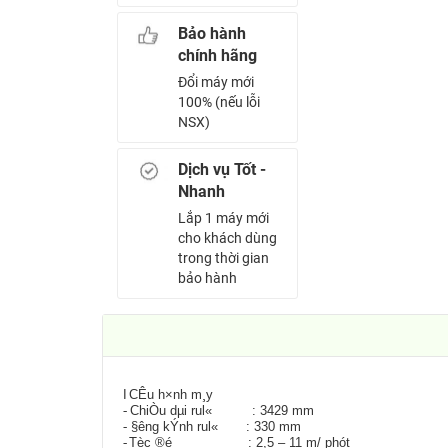
Bảo hành
chính hãng
Đổi máy mới
100% (nếu lỗi
NSX)
Dịch vụ Tốt -
Nhanh
Lắp 1 máy mới
cho khách dùng
trong thời gian
bảo hành
I
CÊu h×nh m¸y
-
ChiÒu dµi rul« : 3429 mm
-
§­êng kÝnh rul« : 330 mm
-
Tèc ®é : 2,5 – 11 m/ phót