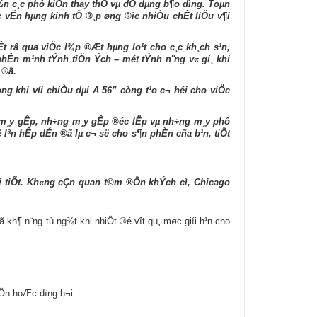
½n c¸c phô kiÖn thay thÕ vµ dÔ dµng b¶o d­ìng. Toµn
 vËn hµng kinh tÕ ®¸p øng ®­îc nhiÒu chÊt liÖu v¶i
 râ qua viÖc l¾p ®Æt hµng lo¹t cho c¸c kh¸ch s¹n,
nhÊn m¹nh tÝnh tiÖn Ých – mét tÝnh n¨ng v« gi¸ khi
 ®ã.
ng khi víi chiÒu dµi A 56” còng t¹o c¬ héi cho viÖc
i m¸y gÊp, nh÷ng m¸y gÊp ®éc lËp vµ nh÷ng m¸y phô
ë lªn hÊp dÉn ®ã lµ c¬ së cho s¶n phÈn cña b¹n, tiÕt
chi tiÕt. Kh«ng cÇn quan t©m ®Õn khÝch cì, Chicago
 kh¶ n¨ng tù ng¾t khi nhiÖt ®é v­ît qu¸ møc giíi h¹n cho
iÖn hoÆc dïng h¬i.