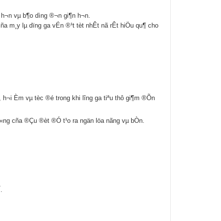
 h¬n vµ b¶o d­ìng ®¬n gi¶n h¬n.
ña m¸y lµ dïng ga vÉn ®¹t tèt nhÊt nã rÊt hiÖu qu¶ cho
 h¬i Èm vµ tèc ®é trong khi l­îng ga tiªu thô gi¶m ®Õn
th«ng cña ®Çu ®èt ®Ó t¹o ra ngän löa nãng vµ bÒn.
.