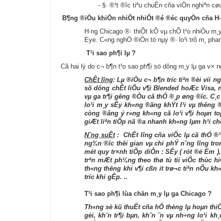
-
§· ®¹t ®­îc tiªu chuÈn cña viÖn nghiªn cø
B¶ng ®iÒu khiÓn nhiÖt nhiÖt ®é ®éc quyÒn cña H·
H·ng Chicago ®· thiÕt kÕ vµ chÕ t¹o nhiÒu m¸y 
Eye. C«ng nghÖ ®iÖn tö nµy ®· lo¹i trõ m¸ pha
T¹i sao ph¶i lµ ?
Cã hai lý do c¬ b¶n t¹o sao ph¶i sö dông m¸y lµ ga v× 
ChÊt l­îng
: Lµ ®iÒu c¬ b¶n tr­íc tiªn ®èi víi 
sö dông chÊt liÖu v¶i Blended hoÆc Visa, n
vµ ga tr¶i g­êng ®Òu cã thÓ ®¸p øng ®­îc. C¸c 
lo¹i m¸y sÊy kh«ng ®ãng khÝt l¹i vµ th­êng 
còng ®ång ý r»ng kh«ng cã lo¹i v¶i hoµn to
giÆt liªn tiÕp nã ®­a nhanh kh«ng lµm h¹i c
N¨ng suÊt
: ChÊt l­îng cña viÖc lµ cã thÓ ®¹
ng¾n ®­îc thêi gian vµ chi phÝ n¨ng l­îng tron
mét quy tr×nh tiÕp diÔn : SÊy ( rót ®é Èm ),
trªn mÆt ph¼ng theo thø tù tíi viÖc thùc hi
th«ng th­êng khi v¶i cßn ­ít trø¬c tiªn nÕu
tr­íc khi gÊp. ..
T¹i sao ph¶i lùa chän m¸y lµ ga Chicago ?
Th«ng sè kü thuËt cña hÖ thèng lµ hoµn thiÖ
gèi, kh¨n tr¶i bµn, kh¨n ¨n vµ nh÷ng lo¹i k