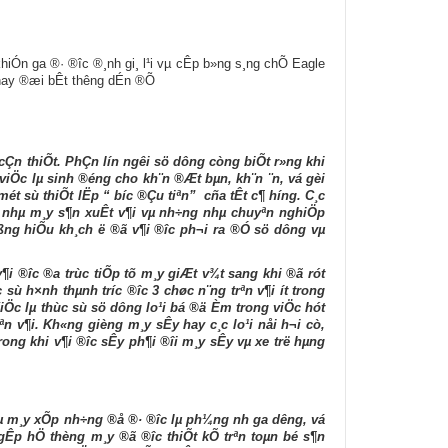
hiÓn ga ®· ®­îc ®¸nh gi¸ l¹i vµ cÊp b»ng s¸ng chÕ Eagle
thay ®æi bÊt th­êng dÉn ®Õ
èi cÇn thiÕt. PhÇn lín ng­êi sö dông còng biÕt r»ng khi
viÖc lµ sinh ®éng cho kh¨n ®Æt bµn, kh¨n ¨n, vá gèi
mét sù thiÕt lËp “ b­íc ®Çu tiªn” cña tÊt c¶ h­íng. C¸c
C¸c nhµ m¸y s¶n xuÊt v¶i vµ nh÷ng nhµ chuyªn nghiÖp
ßng hiÕu kh¸ch ë ®ã v¶i ®­îc ph¬i ra ®Ó sö dông vµ
¶i ®­îc ®­a trùc tiÕp tõ m¸y giÆt v¾t sang khi ®ã rót
sù h×nh thµnh tr­íc ®­îc 3 chøc n¨ng trªn v¶i ­ít trong
 ViÖc lµ thùc sù sö dông lo¹i bá ®ä Èm trong viÖc hót
ªn v¶i. Kh«ng gièng m¸y sÊy hay c¸c lo¹i nåi h¬i cò,
ong khi v¶i ®­îc sÊy ph¶i ®îi m¸y sÊy vµ xe trë hµng
 m¸y xÕp nh÷ng ®å ®· ®­îc lµ ph¼ng nh­ ga d­êng, vá
 gÊp hÖ thèng m¸y ®ã ®­îc thiÕt kÕ trªn toµn bé s¶n