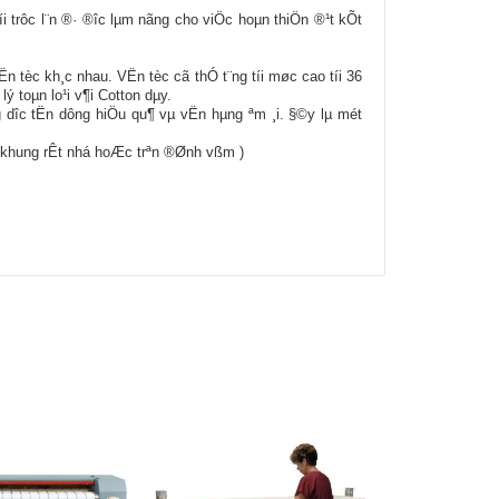
 trôc l¨n ®· ®­îc lµm nãng cho viÖc hoµn thiÖn ®¹t kÕt
 tèc kh¸c nhau. VËn tèc cã thÓ t¨ng tíi møc cao tíi 36
ý toµn lo¹i v¶i Cotton dµy.
ng d­îc tËn dông hiÖu qu¶ vµ vËn hµng ªm ¸i. §©y lµ mét
µo khung rÊt nhá hoÆc trªn ®Ønh vßm )