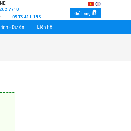
NE:
262.7710
0
Giỏ hàng
:
0903.411.195
rình - Dự án
Liên hệ