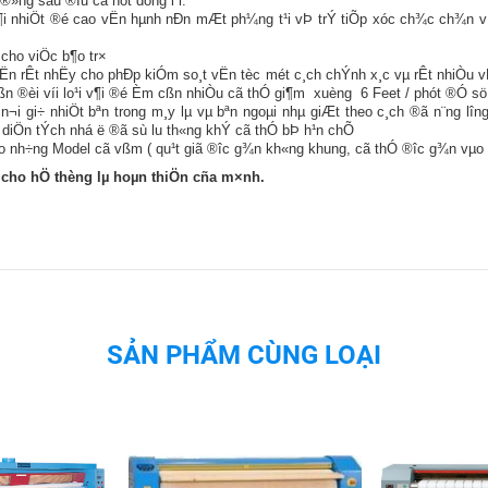
®»ng sau ®Ìu cã nót dõng l¹i.
t¶i nhiÖt ®é cao vËn hµnh nÐn mÆt ph¼ng t¹i vÞ trÝ tiÕp xóc ch¾c ch¾n víi
 cho viÖc b¶o tr×
Ën rÊt nhËy cho phÐp kiÓm so¸t vËn tèc mét c¸ch chÝnh x¸c vµ rÊt nhiÒu vËn
 cßn ®èi víi lo¹i v¶i ®é Èm cßn nhiÒu cã thÓ gi¶m xuèng 6 Feet / phót ®Ó sö l
n¬i gi÷ nhiÖt bªn trong m¸y lµ vµ bªn ngoµi nhµ giÆt theo c¸ch ®ã n¨ng l­î
 diÖn tÝch nhá ë ®ã sù l­u th«ng khÝ cã thÓ bÞ h¹n chÕ
 cho nh÷ng Model cã vßm ( qu¹t giã ®­îc g¾n kh«ng khung, cã thÓ ®­îc g¾n v
ü cho hÖ thèng lµ hoµn thiÖn cña m×nh.
SẢN PHẨM CÙNG LOẠI