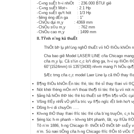
-
C«ng suÊt h¬i nhiÖt : 236.000 BTU/ giê
-
C«ng suÊt Mot¬ : 2.1 Hp
-
C«ng suÊt qu¹t hót : 1/3 Hp
-
§­êng èng dÉn ga : 1”
-
ChiÒu dµi m¸y : 4369 mm
-
ChiÒu s©u m¸y : 762 mm
-
ChiÒu cao m¸y : 1499 mm
II.
TÝnh n¨ng kü thuËt
ThiÕt bÞ lµ ph¼ng nghÖ thuËt víi hÖ ®iÒu khiÓn n
Ch­a bao giê Model LASER LINE cña Chicago mang l
cña m¸y lµ. Cã s½n c¸c lo¹i dïng ga, h¬i vµ ®iÖn 
60’’(1524mm) tíi 135”(3430) nh»m mang l¹i hiÖu qu¶ 
§Æc tr­ng cña c¸c model Laer Line lµ cã thÓ thay ®æ
B¶ng ®iÒu khiÓn Ên tèc ®é, tèc ®é sÏ thay ®æi víi ®Çy 
Nót khëi ®éng mÒn m¹i thoai tho¶i tíi tèc ®é lµ víi nó
§ång hå hiÓn thÞ tèc ®é kü thuËt sè ®¶m b¶o viÖc cµi
Vßng ®Èy nhÑ vÒ phÝa tr­íc vµ ®¶o ng­îc rÊt linh ho¹t v
Dßng h¬i di chuyÓn …..
Kh«ng thÓ thay ®æi ®­îc tèc ®é cña b¨ng truyÒn, c¸n h
§éng lùc h·m phanh – kh«ng bÞt phanh, lãt, vµ ®Üa ®Ó
Tõ n¨m 1886, h·ng Chicago ®· thiÕt kÕ thiÕt bÞ ssÊy vµ 
n¨m. Sù næi tiÕng cña h·ng Chicago ®­îc ®Õn tõ viÖc l¾