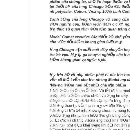
phÈm cña chóng t«i, chÕ t¹o hoµn thiÖn vµ l
bé thiÕt bÞ cña h·ng Chicago ®Òu ®­îc thiÕ
nh­ polyester, Cotton, Visa vµ 100% lanh Cott
Danh tiÕng cña h·ng Chicago vÒ cung cÊp p
viÖn nghiªn cøu, bÖnh viÖn ®Õn c¸c xÝ nghi
b¹n thùc sù quan t©m ®Õn tÇm quan träng cñ
Model Comet excutive ®­îc thiÕt kÕ chñ yÕu 
cho viÖc tiÕt kiÖm kh«ng gian ®Æt m¸y.
H·ng Chicago s¶n xuÊt mét d©y chuyÒn hoµn
®­a ®å vµo. M¸y lµ ga chuyªn nghiÖp cña h·n
kiÖm kh«ng gian vµ ng©n s¸ch.
H·y liªn hÖ víi nhµ ph©n phèi t¹i n­íc b¹n
vÉn cã thÓ t­ vÊn cho b¹n nh÷ng Model mµ c
*Nh÷ng ®iÓm næi bËt nhÊt cña s¶n phÈm
1.
Nót ®iÒu khiÓn nhiÖt ®é : Víi tÊt c¶ c¸c mode
phÐp, ®ã lµ ®iÒu ch¾c ch¾n vµ ®¸ng tin cËy.
2.
Ng­êi lµ chØ cÇn ®Æt ®å cÇn lµ lªn b¨ng t¶i n
3.
Nh÷ng thao t¸c vËn hµnh m¸y c¬ b¶n ®­îc ghi 
4.
Nh÷ng cì trªn 14 inh, khoang chøa n­íc nãng 
5.
§iÒu ®¸ng nhí lµ nh·n hiÖu ®­îc ghi b»ng tiÕ
6.
TÊt c¶c kÝch th­íc vßcña èng tho¸t khÝ ®Òu 
7.
Khi rul« b¾t ®Çu khëi ®éng khi bËt nót ®Ìn s