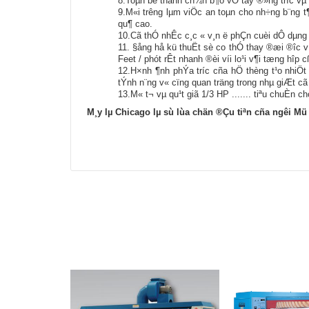
8.
Toµn bé thanh ch¾n b¶o vÖ tay ®»ng tr­íc vµ 
9.
M«i tr­êng lµm viÖc an toµn cho nh÷ng b¨ng 
qu¶ cao.
10.
Cã thÓ nhÊc c¸c « v¸n ë phÇn cuèi dÔ dµng
11.
§ång hå kü thuËt sè co thÓ thay ®æi ®­îc v
Feet / phót rÊt nhanh ®èi víi lo¹i v¶i tæng hîp
12.
H×nh ¶nh phÝa tr­íc cña hÖ thèng t¹o nhiÖt 
tÝnh n¨ng v« cïng quan träng trong nhµ giÆt cã
13.
M« t¬ vµ qu¹t giã 1/3 HP ....... tiªu chuÈn
M¸y lµ Chicago lµ sù lùa chän ®Çu tiªn cña ng­êi M