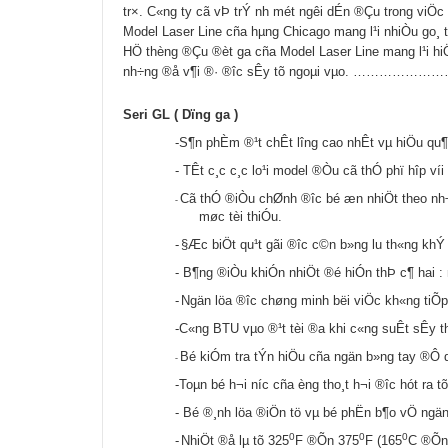
tr×. C«ng ty cã vÞ trÝ nh­ mét ng­êi dÉn ®Çu trong viÖc
Model Laser Line cña hµng Chicago mang l¹i nhiÒu go¸ 
HÖ thèng ®Çu ®èt ga cña Model Laser Line mang l¹i hiÖu
nh÷ng ®å v¶i ®· ®­îc sÊy tõ ngoµi vµo. ………
Seri GL ( Dïng ga )
-
S¶n phÈm ®¹t chÊt l­îng cao nhÊt vµ hiÖu qu¶
-
TÊt c¸c c¸c lo¹i model ®Òu cã thÓ phï hîp víi c
Cã thÓ ®iÒu chØnh ®­îc bé æn nhiÖt theo nh÷ng 
-
møc tèi thiÓu.
-
§Æc biÖt qu¹t gãi ®­îc c©n b»ng l­u th«ng k
-
B¶ng ®iÒu khiÓn nhiÖt ®é hiÓn thÞ c¶ hai : 
-
Ngän löa ®­îc chøng minh bëi viÖc kh«ng tiÕ
-
C«ng BTU vµo ®¹t tèi ®a khi c«ng suÊt sÊy t
Bé kiÓm tra tÝn hiÖu cña ngän b»ng tay ®Ô d
-
-
Toµn bé h¬i n­íc cña èng tho¸t h¬i ®­îc hót ra 
-
Bé ®¸nh löa ®iÖn tö vµ bé phËn b¶o vÖ ngän 
0
0
0
-
NhiÖt ®å lµ tõ 325
F ®Õn 375
F (165
C ®Õn