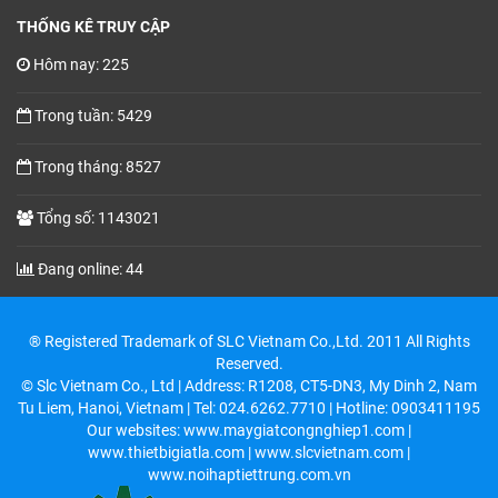
THỐNG KÊ TRUY CẬP
Hôm nay: 225
Trong tuần: 5429
Trong tháng: 8527
Tổng số: 1143021
Đang online: 44
® Registered Trademark of SLC Vietnam Co.,Ltd. 2011 All Rights
Reserved.
© Slc Vietnam Co., Ltd | Address: R1208, CT5-DN3, My Dinh 2, Nam
Tu Liem, Hanoi, Vietnam | Tel: 024.6262.7710 | Hotline: 0903411195
Our websites: www.maygiatcongnghiep1.com |
www.thietbigiatla.com | www.slcvietnam.com |
www.noihaptiettrung.com.vn