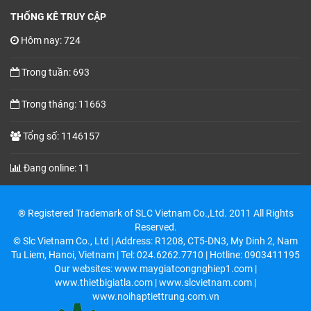
THỐNG KÊ TRUY CẬP
Hôm nay: 724
Trong tuần: 693
Trong tháng: 11663
Tổng số: 1146157
Đang online: 11
® Registered Trademark of SLC Vietnam Co.,Ltd. 2011 All Rights
Reserved.
© Slc Vietnam Co., Ltd | Address: R1208, CT5-DN3, My Dinh 2, Nam
Tu Liem, Hanoi, Vietnam | Tel: 024.6262.7710 | Hotline: 0903411195
Our websites: www.maygiatcongnghiep1.com |
www.thietbigiatla.com | www.slcvietnam.com |
www.noihaptiettrung.com.vn