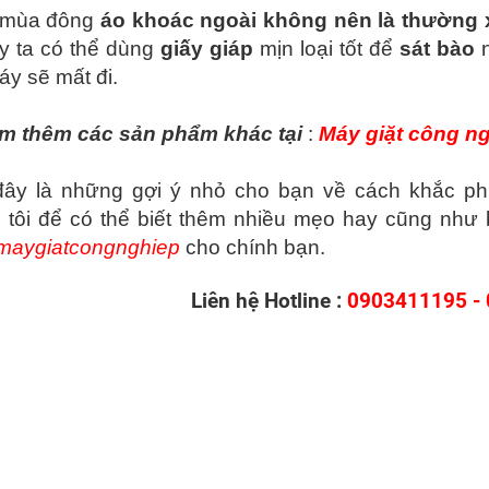
 mùa đông
áo khoác ngoài không nên là thường
áy ta có thể dùng
giấy giáp
mịn loại tốt để
sát bào
n
áy sẽ mất đi.
m thêm các sản phẩm khác tại
:
Máy giặt công ng
đây là những gợi ý nhỏ cho bạn về cách khắc phụ
 tôi để có thể biết thêm nhiều mẹo hay cũng như
maygiatcongnghiep
cho chính bạn.
Liên hệ Hotline :
0903411195 -