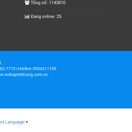
Tổng số: 1143810
Đang online: 25
d.
6262.7710 | Hotline: 0903411195
w.noihaptiettrung.com.vn
ect Language
▼