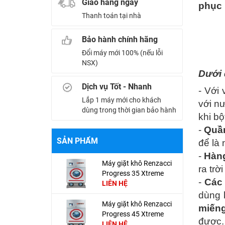
Giao hàng ngay
phục 
Thanh toán tại nhà
Bảo hành chính hãng
Đổi máy mới 100% (nếu lỗi
NSX)
Dưới 
Dịch vụ Tốt - Nhanh
- Với 
Lắp 1 máy mới cho khách
với n
dùng trong thời gian bảo hành
khi bộ
-
Quần
SẢN PHẨM
để là 
-
Hàng
Máy giặt khô Renzacci
ra trờ
Progress 35 Xtreme
-
Các 
Club
LIÊN HỆ
dùng 
Máy giặt khô Renzacci
miếng
Progress 45 Xtreme
được.
Club
LIÊN HỆ