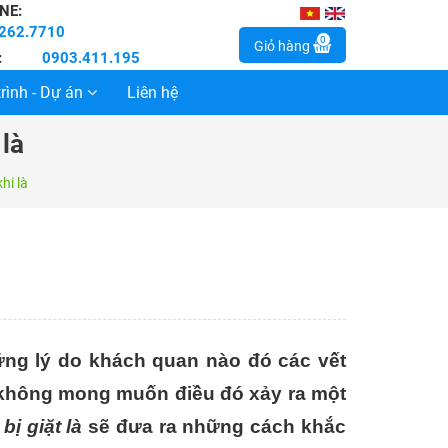
NE:
262.7710
0
Giỏ hàng
:
0903.411.195
rình - Dự án
Liên hệ
là
hi là
những lý do khách quan nào đó các vết
 không mong muốn điều đó xảy ra một
 bị giặt là
sẽ đưa ra những cách khắc