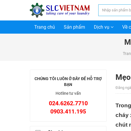
Trang chủ
Sản phẩm
Dịch vụ
Về 
M
Tran
Mẹo 
CHÚNG TÔI LUÔN Ở ĐÂY ĐỂ HỖ TRỢ
BẠN
Đăng ngà
Hotline tư vấn
024.6262.7710
Trong
0903.411.195
cháy 
chút 