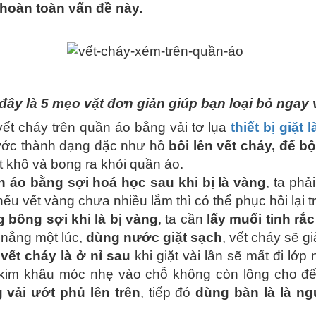
hoàn toàn vấn đề này.
đây là 5 mẹo vặt đơn giản giúp bạn loại bỏ ngay 
vết cháy trên quần áo bằng vải tơ lụa
thiết bị giặt l
ước thành dạng đặc như hồ
bôi lên vết cháy, để b
t khô và bong ra khỏi quần áo.
 áo bằng sợi hoá học
sau khi bị là vàng
, ta phả
nếu vết vàng chưa nhiều lắm thì có thể phục hồi lại t
 bông sợi khi là bị vàng
, ta cần
lấy muối tinh rắc
i nắng một lúc,
dùng nước giặt sạch
, vết cháy sẽ gi
vết cháy là ở nỉ sau
khi giặt vài lần sẽ mất đi lớp 
kim khâu móc nhẹ vào chỗ không còn lông cho đến
 vải ướt phủ lên trên
, tiếp đó
dùng bàn là là ng