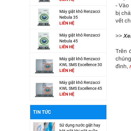
- Vào
Máy giặt khô Renzacci
bị ch
Nebula 35
vết ch
LIÊN HỆ
Máy giặt khô Renzacci
>>
Xe
Nebula 45
LIÊN HỆ
Trên 
chúng
Máy giặt khô Renzacci
KWL SMS Excellence 30
đình,
LIÊN HỆ
Máy giặt khô Renzacci
KWL SMS Excellence 45
LIÊN HỆ
TIN TỨC
Sử dụng nước giặt hay
bột giặt khi giặt quần