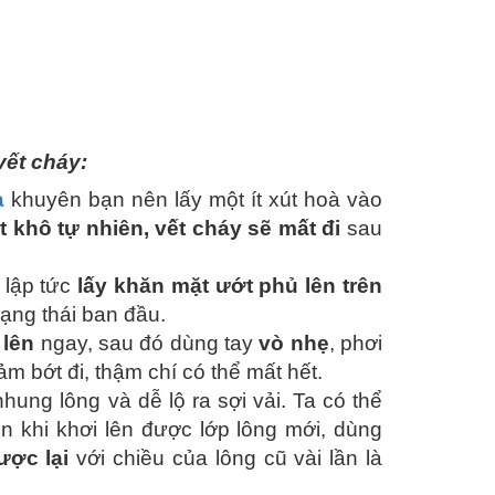
vết cháy:
à
khuyên bạn nên lấy một ít xút hoà vào
ột khô tự nhiên, vết cháy sẽ mất đi
sau
i lập tức
lấy khăn mặt ướt phủ lên trên
rạng thái ban đầu.
 lên
ngay, sau đó dùng tay
vò nhẹ
, phơi
ảm bớt đi, thậm chí có thể mất hết.
nhung lông và dễ lộ ra sợi vải. Ta có thể
 khi khơi lên được lớp lông mới, dùng
ược lại
với chiều của lông cũ vài lần là