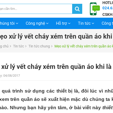
HOTLI
024.6
CSKH
chúng tôi
Công nghệ
Hỗ trợ
Tin tức
Công t
ẹo xử lý vết cháy xém trên quần áo khi 
g chủ
Tin tức
Tin tức chung
Mẹo xử lý vết cháy xém trên quần áo k
xử lý vết cháy xém trên quần áo khi là
y:
04/08/2017
 quá trình sử dụng các thiết bị là, đôi lúc vì 
xem trên quần áo sẽ xuất hiện mặc dù chúng ta
nào. Nhưng bạn hãy yên tâm, ở bài viết này
thiết