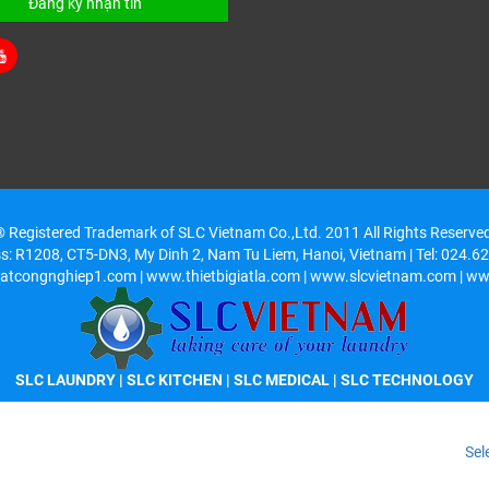
Đăng ký nhận tin
 Registered Trademark of SLC Vietnam Co.,Ltd. 2011 All Rights Reserve
ss: R1208, CT5-DN3, My Dinh 2, Nam Tu Liem, Hanoi, Vietnam | Tel: 024.
atcongnghiep1.com | www.thietbigiatla.com | www.slcvietnam.com | ww
SLC LAUNDRY
|
SLC KITCHEN
| SLC MEDICAL | SLC TECHNOLOGY
Sel