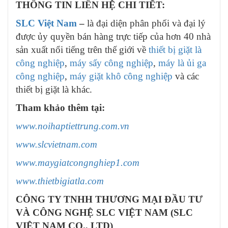
THÔNG TIN LIÊN HỆ CHI TIẾT:
SLC Việt Nam
–
là đại diện phân phối và đại lý
được ủy quyền bán hàng trực tiếp của hơn 40 nhà
sản xuất nổi tiếng trên thế giới về
thiết bị giặt là
công nghiệp
,
máy sấy công nghiệp
,
máy là ủi ga
công nghiệp
,
máy giặt khô công nghiệp
và các
thiết bị giặt là khác.
Tham khảo thêm tại:
www.noihaptiettrung.com.vn
www.slcvietnam.com
www.maygiatcongnghiep1.com
www.thietbigiatla.com
CÔNG TY TNHH THƯƠNG MẠI ĐẦU TƯ
VÀ CÔNG NGHỆ SLC VIỆT NAM (SLC
VIỆT NAM CO., LTD)