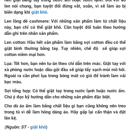
nên giặt bằng tay trong nước ấm hoặc nước lạnh. Đối với áo
len nói chung, bạn tuyệt đối đừng vắt, xoắn, vì sẽ làm áo bị
biến dạng khi
giặt khô.
Len lông dê cashmere: Với những sản phẩm làm từ chất liệu
này, bạn chỉ có thể giặt khô. Cần tuyệt đối tuân theo hướng
dẫn ghi trên nhãn sản phẩm.
Len cotton: Hầu hết sản phẩm làm bằng sợi cotton đều có thể
giặt bình thường bằng tay. Tuy nhiên, chế độ
sẽ giúp sợi
cotton mềm mại hơn.
Lụa: Tốt hơn, bạn nên tu-ân theo chỉ dẫn trên mác. Giặt tay với
xà phòng nước hoặc dầu gội đầu sẽ giúp tẩy sạch mùi mồ hôi.
Ngoài ra cần phơi lụa trong bóng mát có gió để tránh làm vải
bạc màu.
Sợi tổng hợp: Có thể giặt tay trong nước lạnh hoặc nước ấm.
Chú ý đọc kỹ hướng dẫn cho những sản phẩm đặc biệt.
Cho dù áo ấm làm bằng chất liệu gì bạn cũng không nên treo
trong tủ vì dễ làm hỏng dáng áo. Hãy gấp lại cẩn thận và đặt
lên kệ.
(Nguồn: ST -
giặt khô
)