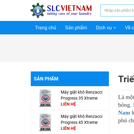
Trang chủ
Sản phẩm
Dịch vụ
Về 
Triế
SẢN PHẨM
Máy giặt khô Renzacci
Là một
Progress 35 Xtreme
Club
LIÊN HỆ
bỏng.
Nam
l
Máy giặt khô Renzacci
phú ch
Progress 45 Xtreme
Club
LIÊN HỆ