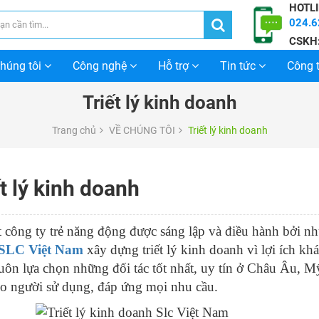
HOTLI
024.6
CSKH
chúng tôi
Công nghệ
Hỗ trợ
Tin tức
Công t
Triết lý kinh doanh
Trang chủ
VỀ CHÚNG TÔI
Triết lý kinh doanh
t lý kinh doanh
 công ty trẻ năng động được sáng lập và điều hành bởi n
SLC Việt Nam
xây dựng triết lý kinh doanh vì lợi ích kh
uôn lựa chọn những đối tác tốt nhất, uy tín ở Châu Âu,
o người sử dụng, đáp ứng mọi nhu cầu.