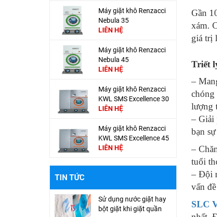
Máy giặt khô Renzacci
Gần 10
Nebula 35
xám. C
LIÊN HỆ
giá trị
Máy giặt khô Renzacci
Nebula 45
Triết 
LIÊN HỆ
– Mang
Máy giặt khô Renzacci
chóng 
KWL SMS Excellence 30
lượng 
LIÊN HỆ
– Giải
Máy giặt khô Renzacci
bạn sự 
KWL SMS Excellence 45
LIÊN HỆ
– Chăm
tuổi th
– Đội
TIN TỨC
vấn đề 
Sử dụng nước giặt hay
SLC V
bột giặt khi giặt quần
nhất. 