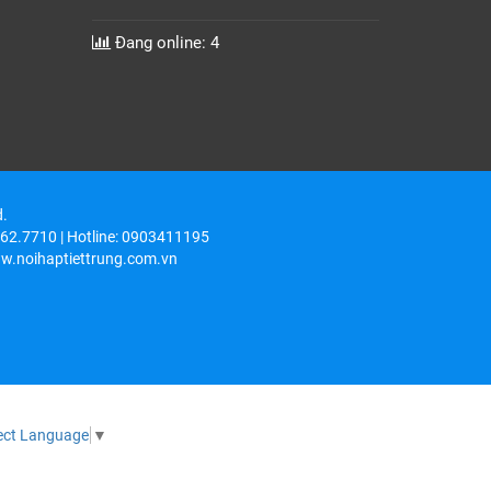
Đang online: 4
d.
6262.7710 | Hotline: 0903411195
w.noihaptiettrung.com.vn
ect Language
▼