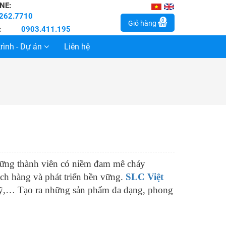
NE:
262.7710
0
Giỏ hàng
:
0903.411.195
rình - Dự án
Liên hệ
hững thành viên có niềm đam mê cháy
ách hàng và phát triển bền vững.
SLC Việt
 Mỹ,… Tạo ra những sản phẩm đa dạng, phong