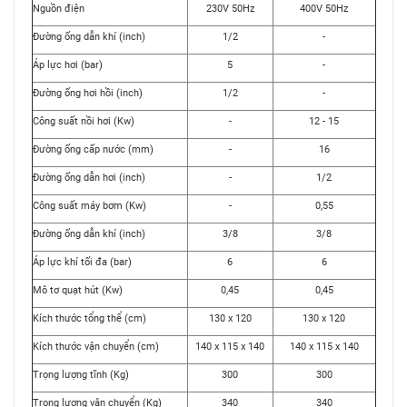
Nguồn điện
230V 50Hz
400V 50Hz
Đường ống dẫn khí (inch)
1/2
-
Áp lực hơi (bar)
5
-
Đường ống hơi hồi (inch)
1/2
-
Công suất nồi hơi (Kw)
-
12 - 15
Đường ống cấp nước (mm)
-
16
Đường ống dẫn hơi (inch)
-
1/2
Công suất máy bơm (Kw)
-
0,55
Đường ống dẫn khí (inch)
3/8
3/8
Áp lực khí tối đa (bar)
6
6
Mô tơ quạt hút (Kw)
0,45
0,45
Kích thước tổng thể (cm)
130 x 120
130 x 120
Kích thước vận chuyển (cm)
140 x 115 x 140
140 x 115 x 140
Trọng lượng tĩnh (Kg)
300
300
Trọng lượng vận chuyển (Kg)
340
340