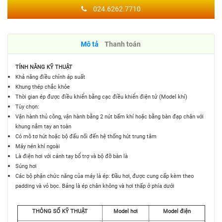
024.6262.7710
Mô tả
Thanh toán
TÍNH NĂNG KỸ THUẬT
Khả năng điều chỉnh áp suất
Khung thép chắc khỏe
Thời gian ép được điều khiển bằng cạc điều khiển điện tử (Model khí)
Tùy chọn:
Vận hành thủ công, vận hành bằng 2 nút bấm khí hoặc bằng bàn đạp chân với
khung nắm tay an toàn
Có mô tơ hút hoặc bộ đấu nối đến hệ thống hút trung tâm
Máy nén khí ngoài
Là điện hơi với cánh tay bổ trợ và bộ đỡ bàn là
Súng hơi
Các bộ phận chức năng của máy là ép: Đầu hơi, được cung cấp kèm theo
padding và vỏ bọc. Bảng là ép chân không và hơi thấp ở phía dưới
THÔNG SỐ KỸ THUẬT
Model hơi
Model điện