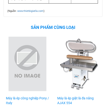
(Nguồn:
www.thietbigiatla.com
)
SẢN PHẨM CÙNG LOẠI
Máy là ép công nghiệp Pony /
Máy là ép giặt là đa năng
Italy
AJAX 554