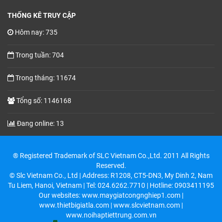
THỐNG KÊ TRUY CẬP
Hôm nay: 735
Trong tuần: 704
Trong tháng: 11674
Tổng số: 1146168
Đang online: 13
® Registered Trademark of SLC Vietnam Co.,Ltd. 2011 All Rights
Reserved.
© Slc Vietnam Co., Ltd | Address: R1208, CT5-DN3, My Dinh 2, Nam
Tu Liem, Hanoi, Vietnam | Tel: 024.6262.7710 | Hotline: 0903411195
Our websites: www.maygiatcongnghiep1.com |
www.thietbigiatla.com | www.slcvietnam.com |
www.noihaptiettrung.com.vn