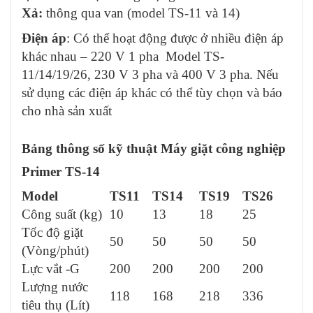
Xả:
thông qua van (model TS-11 và 14)
Điện áp
: Có thể hoạt động được ở nhiều điện áp
khác nhau – 220 V 1 pha Model TS-
11/14/19/26, 230 V 3 pha và 400 V 3 pha. Nếu
sử dụng các điện áp khác có thể tùy chọn và báo
cho nhà sản xuất
Bảng thông số kỹ thuật Máy giặt công nghiệp
Primer TS-14
Model
TS11
TS1
4
TS1
9
TS
26
Công suất (kg)
10
13
18
25
Tốc độ giặt
50
50
50
50
(Vòng/phút)
Lực vắt -G
200
200
200
200
Lượng nước
118
168
218
336
tiêu thụ (Lít)