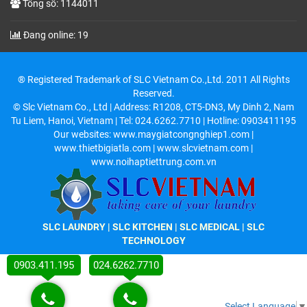
Tổng số: 1144011
Đang online: 19
® Registered Trademark of SLC Vietnam Co.,Ltd. 2011 All Rights
Reserved.
© Slc Vietnam Co., Ltd | Address: R1208, CT5-DN3, My Dinh 2, Nam
Tu Liem, Hanoi, Vietnam | Tel: 024.6262.7710 | Hotline: 0903411195
Our websites: www.maygiatcongnghiep1.com |
www.thietbigiatla.com | www.slcvietnam.com |
www.noihaptiettrung.com.vn
SLC LAUNDRY
|
SLC KITCHEN
| SLC MEDICAL | SLC
TECHNOLOGY
0903.411.195
024.6262.7710
Select Language
▼