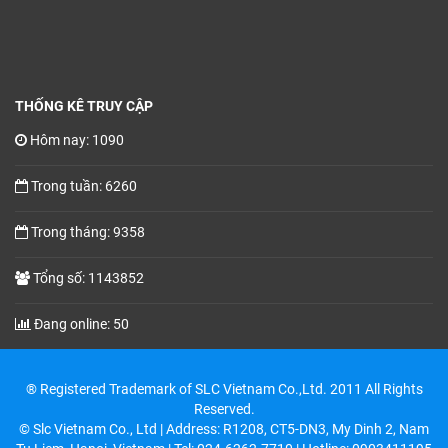
THỐNG KÊ TRUY CẬP
Hôm nay: 1090
Trong tuần: 6260
Trong tháng: 9358
Tổng số: 1143852
Đang online: 50
® Registered Trademark of SLC Vietnam Co.,Ltd. 2011 All Rights
Reserved.
© Slc Vietnam Co., Ltd | Address: R1208, CT5-DN3, My Dinh 2, Nam